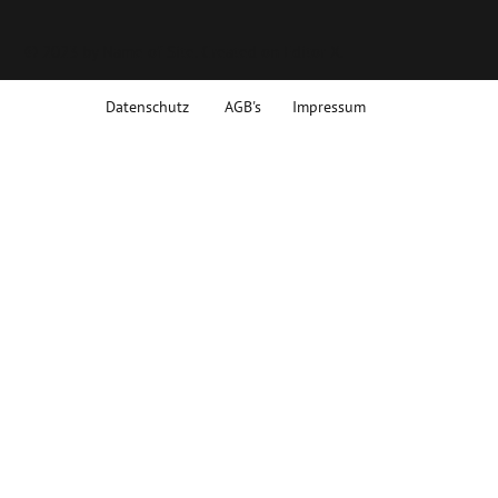
© 2023 by Name of Site. Created on Editor X.
Datenschutz
AGB's
Impressum