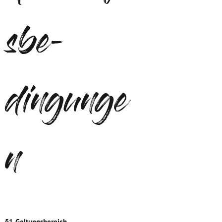
sbe-
dingunge
n
§1 Geltungsbereich