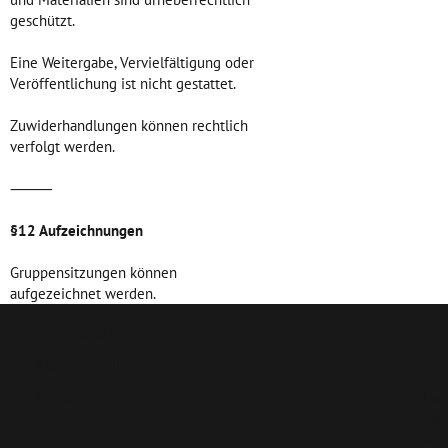
geschützt.
Eine Weitergabe, Vervielfältigung oder
Veröffentlichung ist nicht gestattet.
Zuwiderhandlungen können rechtlich
verfolgt werden.
⸻
§12 Aufzeichnungen
Gruppensitzungen können
aufgezeichnet werden.
Erstgespräch
Klarheits Call
Kontakt
Las
ein
Ste