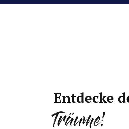
Entdecke d
Träume!