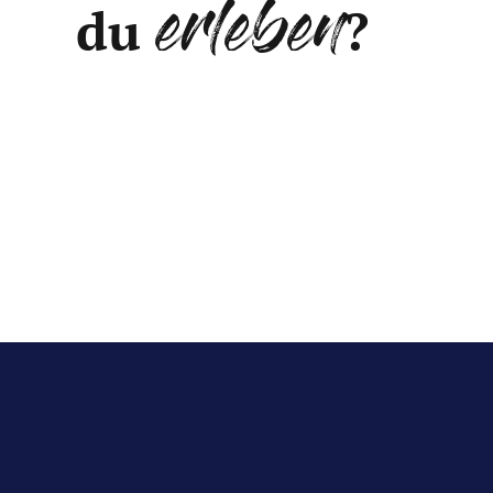
erleben
du
?