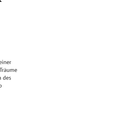
einer
 Träume
n des
p
e