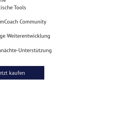
tische Tools
amCoach Community
ige Weiterentwicklung
nächte-Unterstützung
etzt kaufen