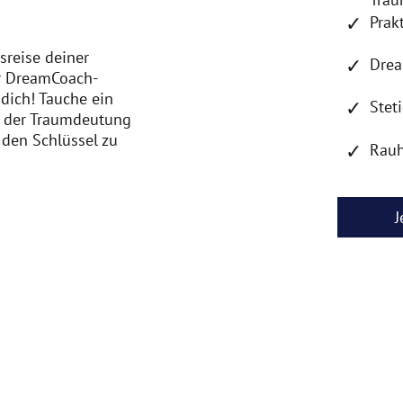
✓
Prak
sreise deiner
✓
Dre
r DreamCoach-
dich! Tauche ein
✓
Stet
n der Traumdeutung
 den Schlüssel zu
✓
Rauh
J