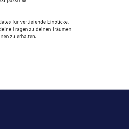
ext passt! 🙈
tes für vertiefende Einblicke.
deine Fragen zu deinen Träumen
onen zu erhalten.