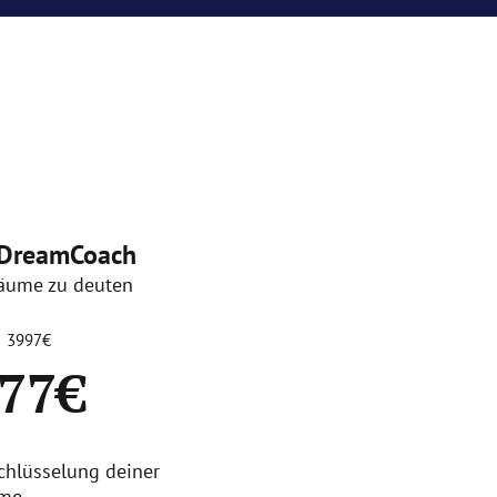
DreamCoach
räume zu deuten
3997€
77€
chlüsselung deiner
ume