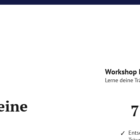
Workshop 
Lerne deine T
eine
7
✓
Ents
Trä