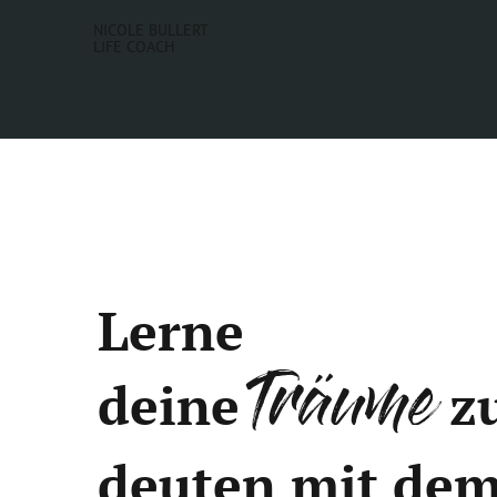
NICOLE BULLERT
LIFE COACH
Lerne
Träume
deine
z
deuten mit de