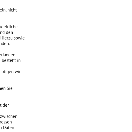
ln, nicht
geltliche
und den
 Hierzu sowie
nden.
erlangen.
 besteht in
nötigen wir
nen Sie
t der
 zwischen
ressen
en Daten