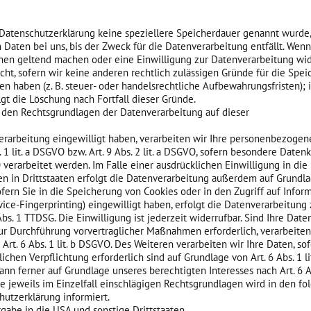
 Datenschutzerklärung keine speziellere Speicherdauer genannt wurde,
aten bei uns, bis der Zweck für die Datenverarbeitung entfällt. Wenn
hen geltend machen oder eine Einwilligung zur Datenverarbeitung wid
ht, sofern wir keine anderen rechtlich zulässigen Gründe für die Spei
 haben (z. B. steuer- oder handelsrechtliche Aufbewahrungsfristen); 
lgt die Löschung nach Fortfall dieser Gründe.
den Rechtsgrundlagen der Datenverarbeitung auf dieser
verarbeitung eingewilligt haben, verarbeiten wir Ihre personenbezogen
 1 lit. a DSGVO bzw. Art. 9 Abs. 2 lit. a DSGVO, sofern besondere Daten
 verarbeitet werden. Im Falle einer ausdrücklichen Einwilligung in di
 in Drittstaaten erfolgt die Datenverarbeitung außerdem auf Grundla
Sofern Sie in die Speicherung von Cookies oder in den Zugriff auf Infor
evice-Fingerprinting) eingewilligt haben, erfolgt die Datenverarbeitung 
bs. 1 TTDSG. Die Einwilligung ist jederzeit widerrufbar. Sind Ihre Date
ur Durchführung vorvertraglicher Maßnahmen erforderlich, verarbeiten
Art. 6 Abs. 1 lit. b DSGVO. Des Weiteren verarbeiten wir Ihre Daten, so
lichen Verpflichtung erforderlich sind auf Grundlage von Art. 6 Abs. 1 l
nn ferner auf Grundlage unseres berechtigten Interesses nach Art. 6 Abs.
e jeweils im Einzelfall einschlägigen Rechtsgrundlagen wird in den f
hutzerklärung informiert.
gabe in die USA und sonstige Drittstaaten