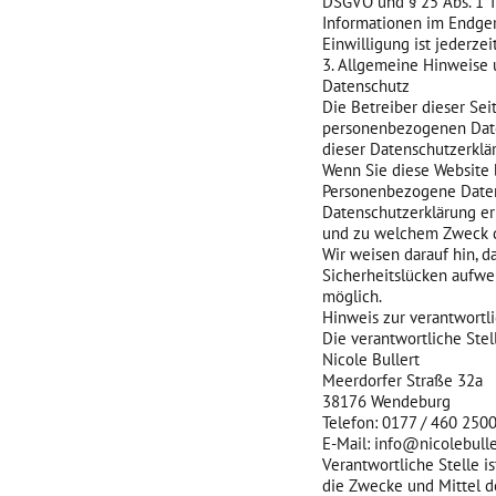
DSGVO und § 25 Abs. 1 T
Informationen im Endgerä
Einwilligung ist jederzei
3. Allgemeine Hinweise 
Datenschutz
Die Betreiber dieser Sei
personenbezogenen Daten
dieser Datenschutzerklä
Wenn Sie diese Website
Personenbezogene Daten 
Datenschutzerklärung erl
und zu welchem Zweck d
Wir weisen darauf hin, d
Sicherheitslücken aufwei
möglich.
Hinweis zur verantwortli
Die verantwortliche Stel
Nicole Bullert
Meerdorfer Straße 32a
38176 Wendeburg
Telefon: 0177 / 460 250
E-Mail: info@nicolebulle
Verantwortliche Stelle i
die Zwecke und Mittel d