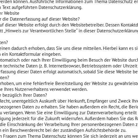
t werden können. Ausführliche Informationen zum Thema Datenschutz 
m Text aufgeführten Datenschutzerklärung.
er Website
ür die Datenerfassung auf dieser Website?
uf dieser Website erfolgt durch den Websitebetreiber. Dessen Kontakt
t „Hinweis zur Verantwortlichen Stelle“ in dieser Datenschutzerklärun
ten?
nen dadurch erhoben, dass Sie uns diese mitteilen. Hierbei kann es si
n ein Kontaktformular eingeben.
omatisch oder nach Ihrer Einwilligung beim Besuch der Website durc
em technische Daten (z. B. Internetbrowser, Betriebssystem oder Uhrzeit
Erfassung dieser Daten erfolgt automatisch, sobald Sie diese Website be
aten?
erhoben, um eine fehlerfreie Bereitstellung der Website zu gewährleis
e Ihres Nutzerverhaltens verwendet werden.
 bezüglich Ihrer Daten?
Recht, unentgeltlich Auskunft über Herkunft, Empfänger und Zweck Ihr
ezogenen Daten zu erhalten. Sie haben außerdem ein Recht, die Beri
 verlangen. Wenn Sie eine Einwilligung zur Datenverarbeitung erteilt
igung jederzeit für die Zukunft widerrufen. Außerdem haben Sie das R
ie Einschränkung der Verarbeitung Ihrer personenbezogenen Daten z
n ein Beschwerderecht bei der zuständigen Aufsichtsbehörde zu.
n Fragen zum Thema Datenschutz können Sie sich jederzeit an uns w