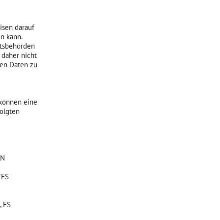
isen darauf
en kann.
itsbehörden
 daher nicht
hen Daten zu
 können eine
folgten
EN
TES
 ES