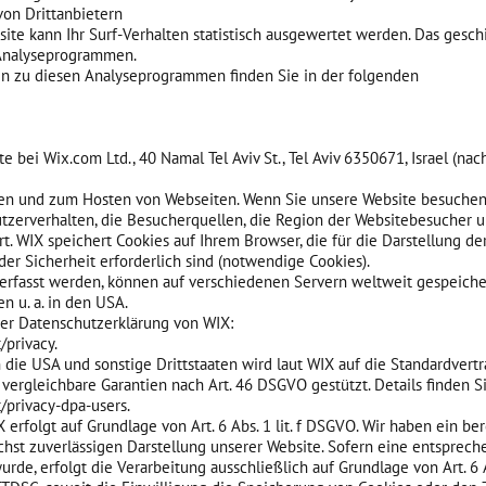
von Drittanbietern
te kann Ihr Surf-Verhalten statistisch ausgewertet werden. Das gesch
Analyseprogrammen.
nen zu diesen Analyseprogrammen finden Sie in der folgenden
e bei Wix.com Ltd., 40 Namal Tel Aviv St., Tel Aviv 6350671, Israel (na
len und zum Hosten von Webseiten. Wenn Sie unsere Website besuche
utzerverhalten, die Besucherquellen, die Region der Websitebesucher u
t. WIX speichert Cookies auf Ihrem Browser, die für die Darstellung de
er Sicherheit erforderlich sind (notwendige Cookies).
 erfasst werden, können auf verschiedenen Servern weltweit gespeiche
n u. a. in den USA.
er Datenschutzerklärung von WIX:
/privacy.
die USA und sonstige Drittstaaten wird laut WIX auf die Standardvertr
ergleichbare Garantien nach Art. 46 DSGVO gestützt. Details finden Si
/privacy-dpa-users.
rfolgt auf Grundlage von Art. 6 Abs. 1 lit. f DSGVO. Wir haben ein ber
chst zuverlässigen Darstellung unserer Website. Sofern eine entsprec
rde, erfolgt die Verarbeitung ausschließlich auf Grundlage von Art. 6 Ab