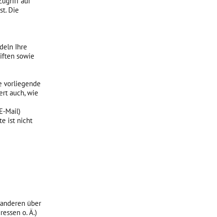
ugriff auf
t. Die
deln Ihre
iften sowie
e vorliegende
ert auch, wie
E-Mail)
e ist nicht
t anderen über
essen o. Ä.)