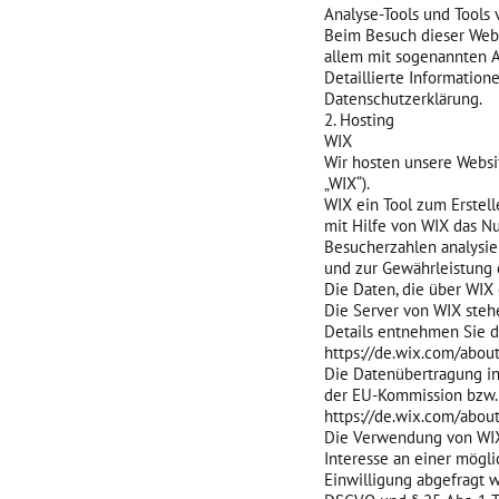
Analyse-Tools und Tools 
Beim Besuch dieser Websi
allem mit sogenannten 
Detaillierte Informatio
Datenschutzerklärung.
2. Hosting
WIX
Wir hosten unsere Websit
„WIX“).
WIX ein Tool zum Erstel
mit Hilfe von WIX das N
Besucherzahlen analysier
und zur Gewährleistung d
Die Daten, die über WIX
Die Server von WIX stehe
Details entnehmen Sie d
https://de.wix.com/about
Die Datenübertragung in 
der EU-Kommission bzw. v
https://de.wix.com/about
Die Verwendung von WIX e
Interesse an einer mögli
Einwilligung abgefragt wu