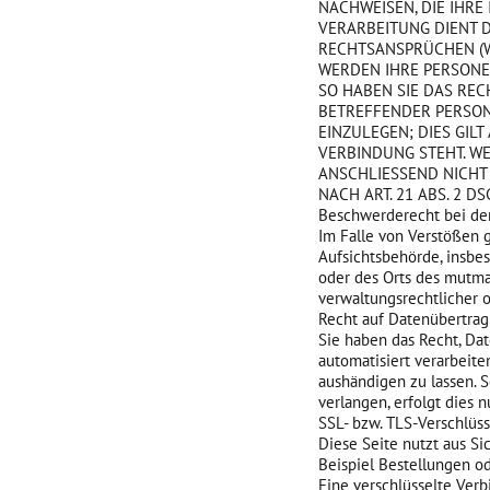
NACHWEISEN, DIE IHRE
VERARBEITUNG DIENT 
RECHTSANSPRÜCHEN (WI
WERDEN IHRE PERSONE
SO HABEN SIE DAS REC
BETREFFENDER PERSO
EINZULEGEN; DIES GIL
VERBINDUNG STEHT. W
ANSCHLIESSEND NICHT
NACH ART. 21 ABS. 2 DS
Beschwerderecht bei de
Im Falle von Verstößen 
Aufsichtsbehörde, insbes
oder des Orts des mutma
verwaltungsrechtlicher o
Recht auf Datenübertrag
Sie haben das Recht, Dat
automatisiert verarbeite
aushändigen zu lassen. 
verlangen, erfolgt dies n
SSL- bzw. TLS-Verschlüs
Diese Seite nutzt aus S
Beispiel Bestellungen od
Eine verschlüsselte Verb