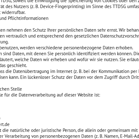
TDSG, soweit die Einwilligung die Speicherung von Cookies oder den Z
t des Nutzers (z. B. Device-Fingerprinting) im Sinne des TTDSG umfass
t widerrufbar.
und Pflichtinformationen
ten nehmen den Schutz Ihrer persönlichen Daten sehr ernst. Wir behan
 vertraulich und entsprechend den gesetzlichen Datenschutzvorschr
rung.
 benutzen, werden verschiedene personenbezogene Daten erhoben.
sind Daten, mit denen Sie persönlich identifiziert werden können. Di
äutert, welche Daten wir erheben und wofür wir sie nutzen. Sie erläut
as geschieht.
ass die Datenübertragung im Internet (z. B. bei der Kommunikation per 
sen kann. Ein lückenloser Schutz der Daten vor dem Zugriff durch Dritt
chen Stelle
le für die Datenverarbeitung auf dieser Website ist:
0
rt.de
st die natürliche oder juristische Person, die allein oder gemeinsam mi
er Verarbeitung von personenbezogenen Daten (z. B. Namen, E-Mail-Adr