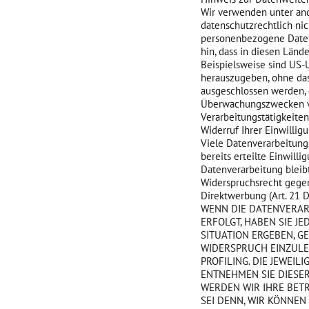
Wir verwenden unter and
datenschutzrechtlich nich
personenbezogene Daten 
hin, dass in diesen Länd
Beispielsweise sind US-
herauszugeben, ohne dass
ausgeschlossen werden, 
Überwachungszwecken ver
Verarbeitungstätigkeiten
Widerruf Ihrer Einwillig
Viele Datenverarbeitungs
bereits erteilte Einwill
Datenverarbeitung bleib
Widerspruchsrecht gege
Direktwerbung (Art. 21 
WENN DIE DATENVERARB
ERFOLGT, HABEN SIE J
SITUATION ERGEBEN, 
WIDERSPRUCH EINZULEG
PROFILING. DIE JEWEI
ENTNEHMEN SIE DIESE
WERDEN WIR IHRE BET
SEI DENN, WIR KÖNNE