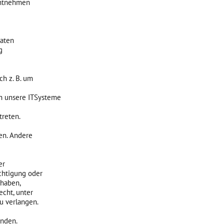
entnehmen
daten
g
ch z. B. um
h unsere ITSysteme
treten.
ten. Andere
er
chtigung oder
 haben,
echt, unter
u verlangen.
enden.