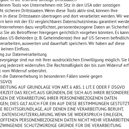
erem Tools von Unternehmen mit Sitz in den USA oder sonstigen
t sicheren Drittstaaten. Wenn diese Tools aktiv sind, können Ihre
in diese Drittstaaten übertragen und dort verarbeitet werden. Wir we
ern kein mit der EU vergleichbares Datenschutzniveau garantiert werd
Unternehmen dazu verpflichtet, personenbezogene Daten an Sicherhe
 Sie als Betroffener hiergegen gerichtlich vorgehen könnten. Es kann
dass US-Behörden (z. B. Geheimdienste) Ihre auf US-Servern befindlic
arbeiten, auswerten und dauerhaft speichern. Wir haben auf diese
 keinen Einfluss.
ung zur Datenverarbeitung
vorgänge sind nur mit Ihrer ausdrücklichen Einwilligung möglich. Sie
igung jederzeit widerrufen. Die Rechtmäßigkeit der bis zum Widerruf er
t vom Widerruf unberührt.
n die Datenerhebung in besonderen Fällen sowie gegen
DSGVO)
EITUNG AUF GRUNDLAGE VON ART. 6 ABS. 1 LIT. E ODER F DSGVO
EDERZEIT DAS RECHT, AUS GRÜNDEN, DIE SICH AUS IHRER BESONDER
GEGEN DIE VERARBEITUNG IHRER PERSONENBEZOGENEN DATEN
EN; DIES GILT AUCH FÜR EIN AUF DIESE BESTIMMUNGEN GESTÜTZ
LIGE RECHTSGRUNDLAGE, AUF DENEN EINE VERARBEITUNG BERUHT,
R DATENSCHUTZERKLÄRUNG. WENN SIE WIDERSPRUCH EINLEGEN,
ROFFENEN PERSONENBEZOGENEN DATEN NICHT MEHR VERARBEITEN,
N ZWINGENDE SCHUTZWÜRDIGE GRÜNDE FÜR DIE VERARBEITUNG