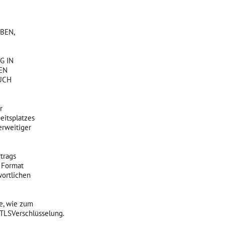
BEN,
G IN
EN
UCH
r
eitsplatzes
erweitiger
rtrags
n Format
wortlichen
e, wie zum
 TLSVerschlüsselung.