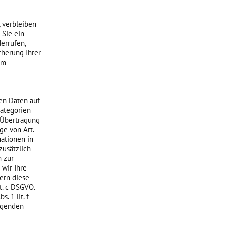
 verbleiben
 Sie ein
errufen,
cherung Ihrer
im
en Daten auf
kategorien
e Übertragung
ge von Art.
mationen in
zusätzlich
n zur
 wir Ihre
fern diese
it. c DSGVO.
 1 lit. f
olgenden