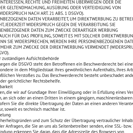
 INTERESSEN, RECHTE UND FREIHEITEN ÜBERWIEGEN ODER DIE
DER GELTENDMACHUNG, AUSÜBUNG ODER VERTEIDIGUNG VON
DERSPRUCH NACH ART. 21 ABS. 1 DSGVO).
NBEZOGENEN DATEN VERARBEITET, UM DIREKTWERBUNG ZU BETREI
HT, JEDERZEIT WIDERSPRUCH GEGEN DIE VERARBEITUNG SIE
NENBEZOGENER DATEN ZUM ZWECKE DERARTIGER WERBUNG
T AUCH FÜR DAS PROFILING, SOWEIT ES MIT SOLCHER DIREKTWERBUN
ENN SIE WIDERSPRECHEN, WERDEN IHRE PERSONENBEZOGENEN DAT
 MEHR ZUM ZWECKE DER DIREKTWERBUNG VERWENDET (WIDERSPR
GVO).
r zuständigen Aufsichtsbehörde
gegen die DSGVO steht den Betroffenen ein Beschwerderecht bei eine
ondere in dem Mitgliedstaat ihres gewöhnlichen Aufenthalts, ihres Arb
ßlichen Verstoßes zu. Das Beschwerderecht besteht unbeschadet and
der gerichtlicher Rechtsbehelfe.
barkeit
en, die wir auf Grundlage Ihrer Einwilligung oder in Erfüllung eines Ve
n, an sich oder an einen Dritten in einem gängigen, maschinenlesbare
Sofern Sie die direkte Übertragung der Daten an einen anderen Verant
ur, soweit es technisch machbar ist.
selung
icherheitsgründen und zum Schutz der Übertragung vertraulicher Inhalt
er Anfragen, die Sie an uns als Seitenbetreiber senden, eine SSL- bzw.
indung erkennen Sie daran, dass die Adresszeile des Browsers von