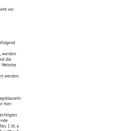
ieht vor
chfolgend
n, werden
nd die
r Website
rt werden.
agsklauseln
e hier:
echtigtes
hende
s. 1 lit. a