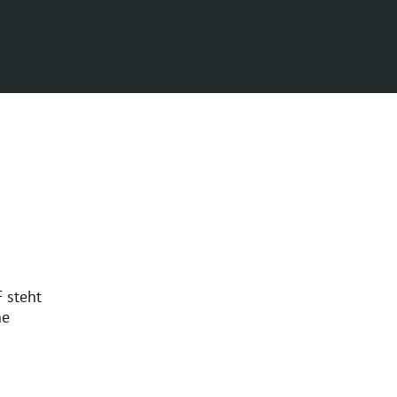
F steht
he