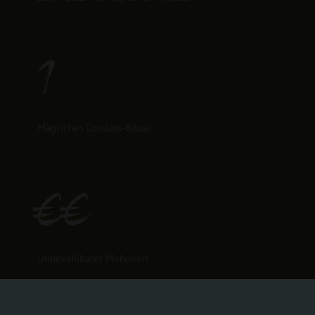
1
Magisches Losslass-Ritual
€€
Unbezahlbarer Mehrwert