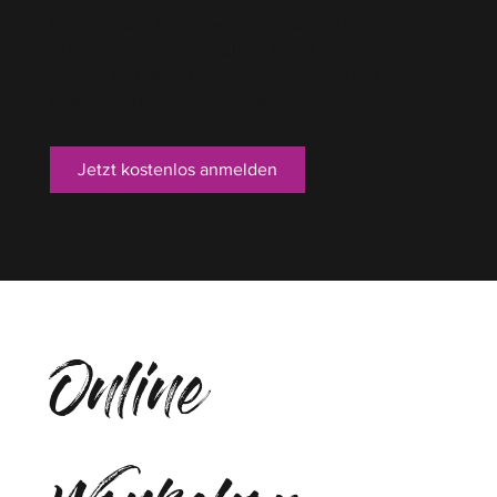
Gemeinsam lösen wir Blockaden um deine
Zukunft neu zu gestalten mit 4
Abend Ritualen und täglichem Skript plus
magischem Loslass Ritual
Jetzt kostenlos anmelden
Online